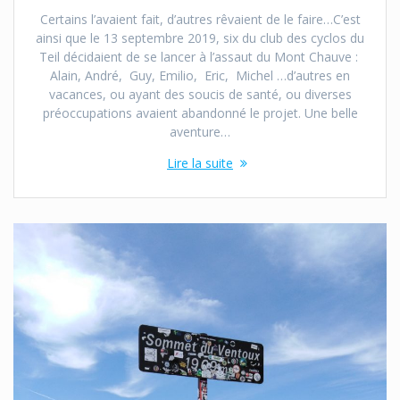
Certains l’avaient fait, d’autres rêvaient de le faire…C’est
ainsi que le 13 septembre 2019, six du club des cyclos du
Teil décidaient de se lancer à l’assaut du Mont Chauve :
Alain, André, Guy, Emilio, Eric, Michel …d’autres en
vacances, ou ayant des soucis de santé, ou diverses
préoccupations avaient abandonné le projet. Une belle
aventure…
Lire la suite