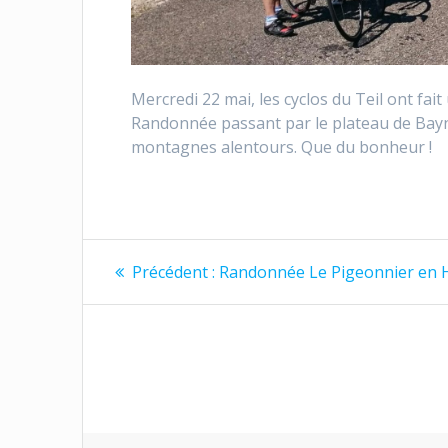
Mercredi 22 mai, les cyclos du Teil ont fai
Randonnée passant par le plateau de Bayne
montagnes alentours. Que du bonheur !
Navigation
Article
Précédent :
Randonnée Le Pigeonnier en H
précédent
de
:
l’article