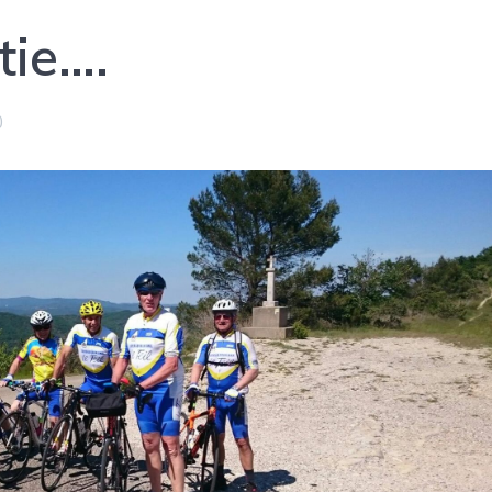
tie….
0