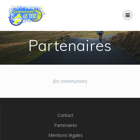
Passer
au
contenu
Partenaires
(En construction)
Contact
Partenaires
Mentions légales