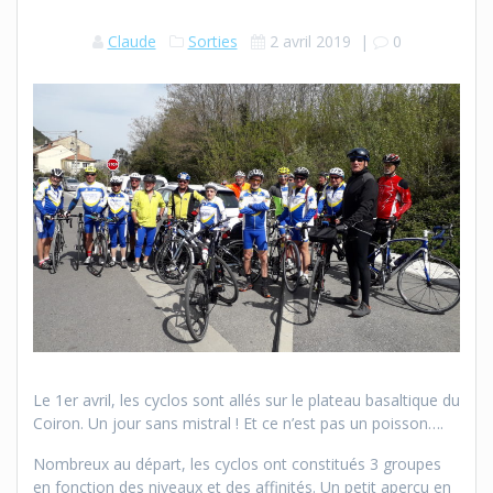
Claude
Sorties
2 avril 2019
|
0
Le 1er avril, les cyclos sont allés sur le plateau basaltique du
Coiron. Un jour sans mistral ! Et ce n’est pas un poisson….
Nombreux au départ, les cyclos ont constitués 3 groupes
en fonction des niveaux et des affinités. Un petit aperçu en