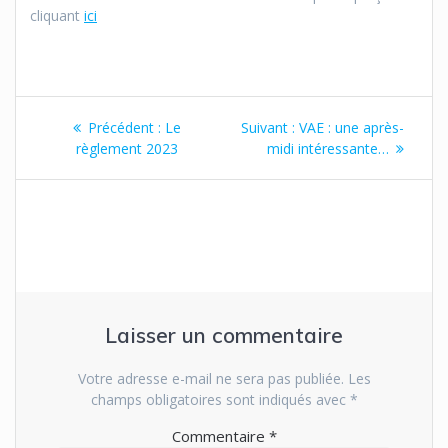
cliquant
ici
Navigation
Article
Article
Précédent :
Le
Suivant :
VAE : une après-
de
précédent
suivant
règlement 2023
midi intéressante…
:
:
l’article
Laisser un commentaire
Votre adresse e-mail ne sera pas publiée.
Les
champs obligatoires sont indiqués avec
*
Commentaire
*