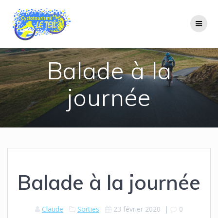
Passer
au
contenu
Balade à la
journée
Balade à la journée
Claude
Sorties
23 février 2020
|
0