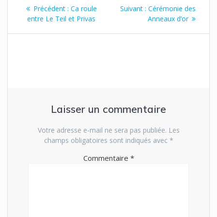
Navigation
Article
Article
Précédent :
Ca roule
Suivant :
Cérémonie des
de
précédent
suivant
entre Le Teil et Privas
Anneaux d’or
:
:
l’article
Laisser un commentaire
Votre adresse e-mail ne sera pas publiée.
Les
champs obligatoires sont indiqués avec
*
Commentaire
*