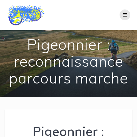
Passer
au
contenu
Pigeonnier :
reconnaissance
parcours marche
Pigeonnier :