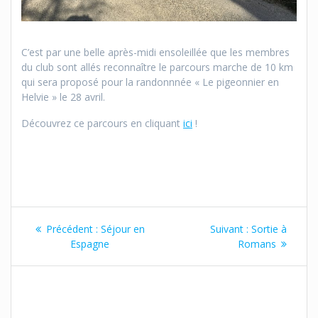
C’est par une belle après-midi ensoleillée que les membres
du club sont allés reconnaître le parcours marche de 10 km
qui sera proposé pour la randonnnée « Le pigeonnier en
Helvie » le 28 avril.
Découvrez ce parcours en cliquant
ici
!
Navigation
Article
Article
Précédent :
Séjour en
Suivant :
Sortie à
de
précédent
suivant
Espagne
Romans
:
:
l’article