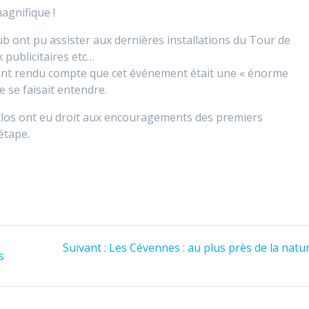
agnifique !
lub ont pu assister
aux dernières installations du Tour de
 publicitaires etc…
ent
rendu compte que cet événement était une « énorme
 se faisait entendre.
clos ont eu droit aux encouragements des premiers
»étape.
Article
Suivant :
Les Cévennes : au plus près de la natu
s
suivant
: