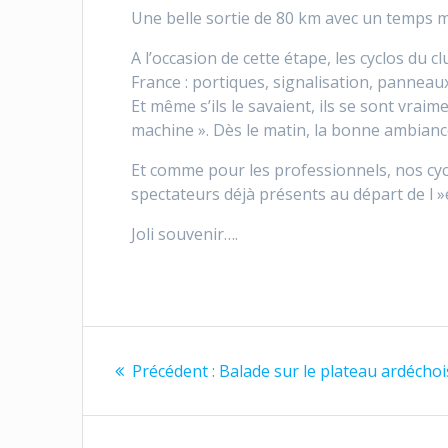
Une belle sortie de 80 km avec un temps m
A l’occasion de cette étape, les cyclos du c
France : portiques, signalisation, panneaux
Et même s’ils le savaient, ils se sont vraim
machine ». Dès le matin, la bonne ambiance
Et comme pour les professionnels, nos cy
spectateurs déjà présents au départ de l 
Joli souvenir….
Navigation
Article
Précédent :
Balade sur le plateau ardéchoi
de
précédent
:
l’article